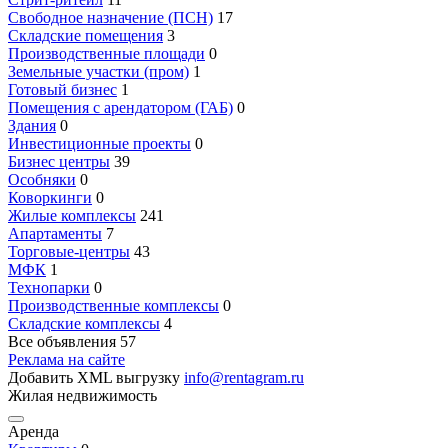
Свободное назначение (ПСН)
17
Складские помещения
3
Производственные площади
0
Земельные участки (пром)
1
Готовый бизнес
1
Помещения с арендатором (ГАБ)
0
Здания
0
Инвестиционные проекты
0
Бизнес центры
39
Особняки
0
Коворкинги
0
Жилые комплексы
241
Апартаменты
7
Торговые-центры
43
МФК
1
Технопарки
0
Производственные комплексы
0
Складские комплексы
4
Все объявления
57
Реклама на сайте
Добавить XML выгрузку
info@rentagram.ru
Жилая недвижимость
Аренда