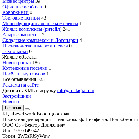
Бизнес центры
39
Офисные особняки
0
Коворкинги
0
Торговые центры
43
Многофункциональные комплексы
1
Жилые комплексы (ритейл)
241
Апарт-комплексы
7
Складские комплексы и Логопарки
4
Производственные комплексы
0
Технопарки
0
Жилые объекты
Новостройки
186
Коттеджные посёлки
1
Посёлки таунхаусов
1
Все объявления
523
Реклама на сайте
Добавить XML выгрузку
info@rentagram.ru
Застройщики
Новости
Реклама
БЦ «Level work Воронцовская»
Проектная декларация — наш.дом.рф. Не оферта. Подробности 
ООО СЗ «Вектор Движения»
Инн: 9705149542
Токен: 2W5zFJSyWuw