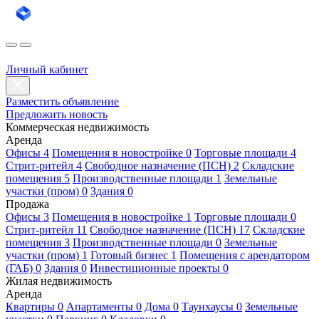
Личный кабинет
Разместить объявление
Предложить новость
Коммерческая недвижимость
Аренда
Офисы 4
Помещения в новостройке 0
Торговые площади 4
Стрит-ритейл 4
Свободное назначение (ПСН) 2
Складские
помещения 5
Производственные площади 1
Земельные
участки (пром) 0
Здания 0
Продажа
Офисы 3
Помещения в новостройке 1
Торговые площади 0
Стрит-ритейл 11
Свободное назначение (ПСН) 17
Складские
помещения 3
Производственные площади 0
Земельные
участки (пром) 1
Готовый бизнес 1
Помещения с арендатором
(ГАБ) 0
Здания 0
Инвестиционные проекты 0
Жилая недвижимость
Аренда
Квартиры 0
Апартаменты 0
Дома 0
Таунхаусы 0
Земельные