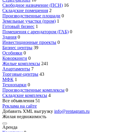
Свободное назначение (ПСН)
16
Складские помещения
2
Производственные площади
0
Земельные участки (пром)
1
Готовый бизнес
1
Помещения с арендатором (ГАБ)
0
Здания
0
Инвестиционные проекты
0
Бизнес центры
39
Особняки
0
Коворкинги
0
Жилые комплексы
241
Апартаменты
7
Торговые-центры
43
МФК
1
Технопарки
0
Производственные комплексы
0
Складские комплексы
4
Все объявления
51
Реклама на сайте
Добавить XML выгрузку
info@rentagram.ru
Жилая недвижимость
Аренда