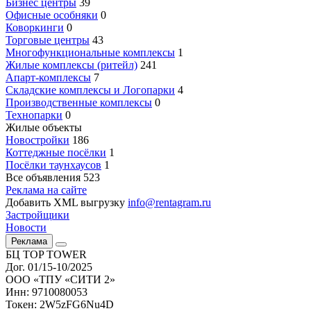
Бизнес центры
39
Офисные особняки
0
Коворкинги
0
Торговые центры
43
Многофункциональные комплексы
1
Жилые комплексы (ритейл)
241
Апарт-комплексы
7
Складские комплексы и Логопарки
4
Производственные комплексы
0
Технопарки
0
Жилые объекты
Новостройки
186
Коттеджные посёлки
1
Посёлки таунхаусов
1
Все объявления
523
Реклама на сайте
Добавить XML выгрузку
info@rentagram.ru
Застройщики
Новости
Реклама
БЦ TOP TOWER
Дог. 01/15-10/2025
ООО «ТПУ «СИТИ 2»
Инн: 9710080053
Токен: 2W5zFG6Nu4D