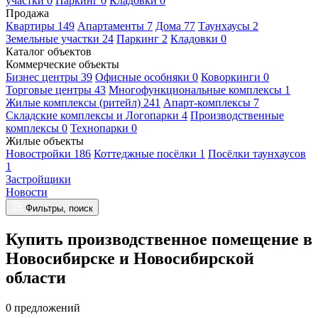
участки 0
Паркинг 0
Кладовки 0
Продажа
Квартиры 149
Апартаменты 7
Дома 77
Таунхаусы 2
Земельные участки 24
Паркинг 2
Кладовки 0
Каталог объектов
Коммерческие объекты
Бизнес центры 39
Офисные особняки 0
Коворкинги 0
Торговые центры 43
Многофункциональные комплексы 1
Жилые комплексы (ритейл) 241
Апарт-комплексы 7
Складские комплексы и Логопарки 4
Производственные
комплексы 0
Технопарки 0
Жилые объекты
Новостройки 186
Коттеджные посёлки 1
Посёлки таунхаусов
1
Застройщики
Новости
Фильтры, поиск
Купить производственное помещение в
Новосибирске и Новосибирской
области
0 предложений